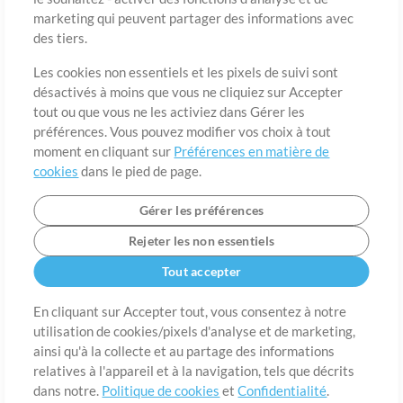
marketing qui peuvent partager des informations avec
des tiers.
Pays
Code postal
Les cookies non essentiels et les pixels de suivi sont
désactivés à moins que vous ne cliquiez sur Accepter
tout ou que vous ne les activiez dans Gérer les
Étât
Langue
préférences. Vous pouvez modifier vos choix à tout
moment en cliquant sur
Préférences en matière de
cookies
dans le pied de page.
Gérer les préférences
Rejeter les non essentiels
Tout accepter
En cliquant sur Accepter tout, vous consentez à notre
utilisation de cookies/pixels d'analyse et de marketing,
A propos de
ainsi qu'à la collecte et au partage des informations
Conditions d’utilisation
Confidentialité
Préférences en
matière de cookies
Contact
relatives à l'appareil et à la navigation, tels que décrits
dans notre.
Politique de cookies
et
Confidentialité
.
©2006-2026 par MultiTracks LLC. Tous droits réservés.