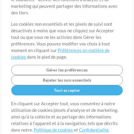
marketing qui peuvent partager des informations avec
des tiers.
Pays
Code postal
Les cookies non essentiels et les pixels de suivi sont
désactivés à moins que vous ne cliquiez sur Accepter
tout ou que vous ne les activiez dans Gérer les
Étât
Langue
préférences. Vous pouvez modifier vos choix à tout
moment en cliquant sur
Préférences en matière de
cookies
dans le pied de page.
Gérer les préférences
Rejeter les non essentiels
Tout accepter
En cliquant sur Accepter tout, vous consentez à notre
utilisation de cookies/pixels d'analyse et de marketing,
A propos de
ainsi qu'à la collecte et au partage des informations
Conditions d’utilisation
Confidentialité
Préférences en
matière de cookies
Contact
relatives à l'appareil et à la navigation, tels que décrits
dans notre.
Politique de cookies
et
Confidentialité
.
©2006-2026 par MultiTracks LLC. Tous droits réservés.