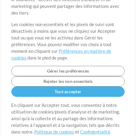
marketing qui peuvent partager des informations avec
des tiers.
Pays
Code postal
Les cookies non essentiels et les pixels de suivi sont
désactivés à moins que vous ne cliquiez sur Accepter
tout ou que vous ne les activiez dans Gérer les
Étât
Langue
préférences. Vous pouvez modifier vos choix à tout
moment en cliquant sur
Préférences en matière de
cookies
dans le pied de page.
Gérer les préférences
Rejeter les non essentiels
Tout accepter
En cliquant sur Accepter tout, vous consentez à notre
utilisation de cookies/pixels d'analyse et de marketing,
A propos de
ainsi qu'à la collecte et au partage des informations
Conditions d’utilisation
Confidentialité
Préférences en
matière de cookies
Contact
relatives à l'appareil et à la navigation, tels que décrits
dans notre.
Politique de cookies
et
Confidentialité
.
©2006-2026 par MultiTracks LLC. Tous droits réservés.