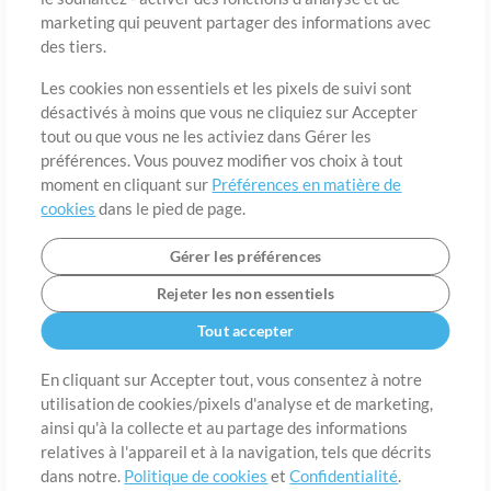
marketing qui peuvent partager des informations avec
des tiers.
Pays
Code postal
Les cookies non essentiels et les pixels de suivi sont
désactivés à moins que vous ne cliquiez sur Accepter
tout ou que vous ne les activiez dans Gérer les
Étât
Langue
préférences. Vous pouvez modifier vos choix à tout
moment en cliquant sur
Préférences en matière de
cookies
dans le pied de page.
Gérer les préférences
Rejeter les non essentiels
Tout accepter
En cliquant sur Accepter tout, vous consentez à notre
utilisation de cookies/pixels d'analyse et de marketing,
A propos de
ainsi qu'à la collecte et au partage des informations
Conditions d’utilisation
Confidentialité
Préférences en
matière de cookies
Contact
relatives à l'appareil et à la navigation, tels que décrits
dans notre.
Politique de cookies
et
Confidentialité
.
©2006-2026 par MultiTracks LLC. Tous droits réservés.