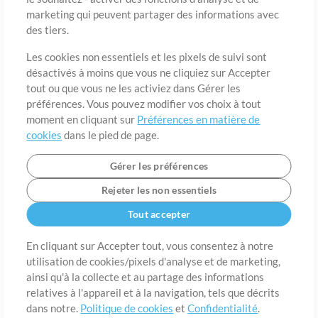
marketing qui peuvent partager des informations avec
des tiers.
Pays
Code postal
Les cookies non essentiels et les pixels de suivi sont
désactivés à moins que vous ne cliquiez sur Accepter
tout ou que vous ne les activiez dans Gérer les
Étât
Langue
préférences. Vous pouvez modifier vos choix à tout
moment en cliquant sur
Préférences en matière de
cookies
dans le pied de page.
Gérer les préférences
Rejeter les non essentiels
Tout accepter
En cliquant sur Accepter tout, vous consentez à notre
utilisation de cookies/pixels d'analyse et de marketing,
A propos de
ainsi qu'à la collecte et au partage des informations
Conditions d’utilisation
Confidentialité
Préférences en
matière de cookies
Contact
relatives à l'appareil et à la navigation, tels que décrits
dans notre.
Politique de cookies
et
Confidentialité
.
©2006-2026 par MultiTracks LLC. Tous droits réservés.