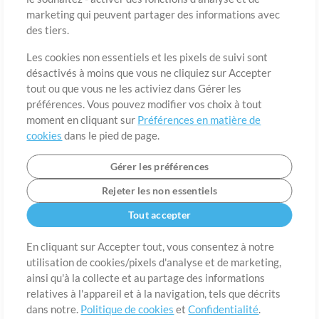
marketing qui peuvent partager des informations avec
des tiers.
Pays
Code postal
Les cookies non essentiels et les pixels de suivi sont
désactivés à moins que vous ne cliquiez sur Accepter
tout ou que vous ne les activiez dans Gérer les
Étât
Langue
préférences. Vous pouvez modifier vos choix à tout
moment en cliquant sur
Préférences en matière de
cookies
dans le pied de page.
Gérer les préférences
Rejeter les non essentiels
Tout accepter
En cliquant sur Accepter tout, vous consentez à notre
utilisation de cookies/pixels d'analyse et de marketing,
A propos de
ainsi qu'à la collecte et au partage des informations
Conditions d’utilisation
Confidentialité
Préférences en
matière de cookies
Contact
relatives à l'appareil et à la navigation, tels que décrits
dans notre.
Politique de cookies
et
Confidentialité
.
©2006-2026 par MultiTracks LLC. Tous droits réservés.