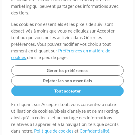
marketing qui peuvent partager des informations avec
des tiers.
Pays
Code postal
Les cookies non essentiels et les pixels de suivi sont
désactivés à moins que vous ne cliquiez sur Accepter
tout ou que vous ne les activiez dans Gérer les
Étât
Langue
préférences. Vous pouvez modifier vos choix à tout
moment en cliquant sur
Préférences en matière de
cookies
dans le pied de page.
Gérer les préférences
Rejeter les non essentiels
Tout accepter
En cliquant sur Accepter tout, vous consentez à notre
utilisation de cookies/pixels d'analyse et de marketing,
A propos de
ainsi qu'à la collecte et au partage des informations
Conditions d’utilisation
Confidentialité
Préférences en
matière de cookies
Contact
relatives à l'appareil et à la navigation, tels que décrits
dans notre.
Politique de cookies
et
Confidentialité
.
©2006-2026 par MultiTracks LLC. Tous droits réservés.