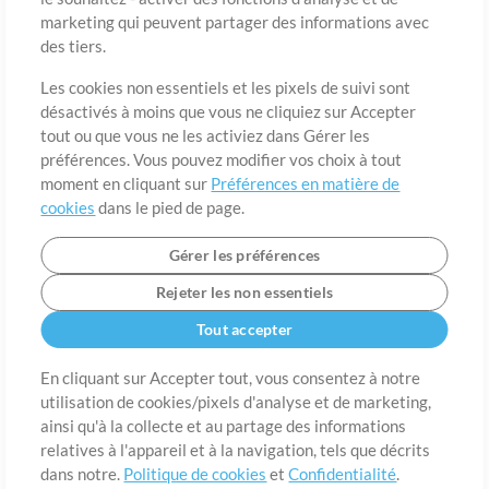
marketing qui peuvent partager des informations avec
des tiers.
Pays
Code postal
Les cookies non essentiels et les pixels de suivi sont
désactivés à moins que vous ne cliquiez sur Accepter
tout ou que vous ne les activiez dans Gérer les
Étât
Langue
préférences. Vous pouvez modifier vos choix à tout
moment en cliquant sur
Préférences en matière de
cookies
dans le pied de page.
Gérer les préférences
Rejeter les non essentiels
Tout accepter
En cliquant sur Accepter tout, vous consentez à notre
utilisation de cookies/pixels d'analyse et de marketing,
A propos de
ainsi qu'à la collecte et au partage des informations
Conditions d’utilisation
Confidentialité
Préférences en
matière de cookies
Contact
relatives à l'appareil et à la navigation, tels que décrits
dans notre.
Politique de cookies
et
Confidentialité
.
©2006-2026 par MultiTracks LLC. Tous droits réservés.