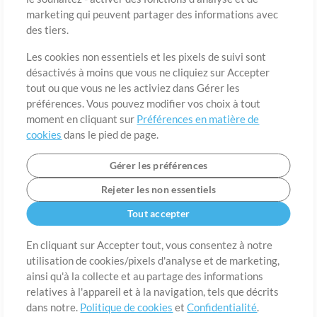
marketing qui peuvent partager des informations avec
des tiers.
Pays
Code postal
Les cookies non essentiels et les pixels de suivi sont
désactivés à moins que vous ne cliquiez sur Accepter
tout ou que vous ne les activiez dans Gérer les
Étât
Langue
préférences. Vous pouvez modifier vos choix à tout
moment en cliquant sur
Préférences en matière de
cookies
dans le pied de page.
Gérer les préférences
Rejeter les non essentiels
Tout accepter
En cliquant sur Accepter tout, vous consentez à notre
utilisation de cookies/pixels d'analyse et de marketing,
A propos de
ainsi qu'à la collecte et au partage des informations
Conditions d’utilisation
Confidentialité
Préférences en
matière de cookies
Contact
relatives à l'appareil et à la navigation, tels que décrits
dans notre.
Politique de cookies
et
Confidentialité
.
©2006-2026 par MultiTracks LLC. Tous droits réservés.