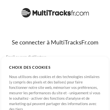
Se connecter à MultiTracksFr.com
Email ou nom d'utilisateur
CHOIX DES COOKIES
Mot de passe
Nous utilisons des cookies et des technologies similaires
(y compris des pixels et des balises) pour faire
fonctionner notre site web, mémoriser vos préférences,
mesurer les performances du site et - uniquement si vous
S’inscrire
Mot de passe oublié?
Connexion
le souhaitez - activer des fonctions d'analyse et de
marketing qui peuvent partager des informations avec
des tiers.