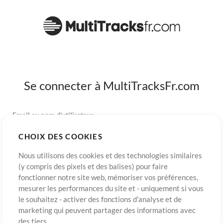
Se connecter à MultiTracksFr.com
Email ou nom d'utilisateur
CHOIX DES COOKIES
Mot de passe
Nous utilisons des cookies et des technologies similaires
(y compris des pixels et des balises) pour faire
fonctionner notre site web, mémoriser vos préférences,
mesurer les performances du site et - uniquement si vous
S’inscrire
Mot de passe oublié?
Connexion
le souhaitez - activer des fonctions d'analyse et de
marketing qui peuvent partager des informations avec
des tiers.