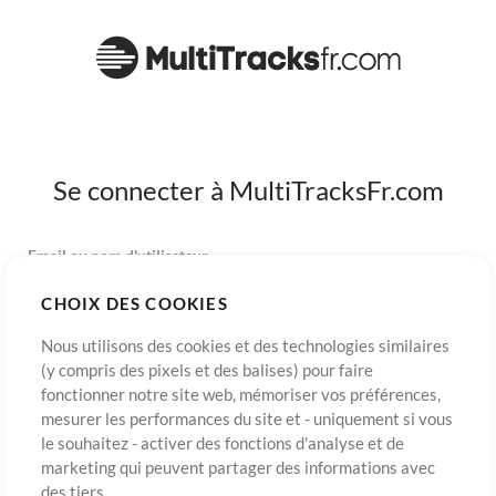
Se connecter à MultiTracksFr.com
Email ou nom d'utilisateur
CHOIX DES COOKIES
Mot de passe
Nous utilisons des cookies et des technologies similaires
(y compris des pixels et des balises) pour faire
fonctionner notre site web, mémoriser vos préférences,
mesurer les performances du site et - uniquement si vous
S’inscrire
Mot de passe oublié?
Connexion
le souhaitez - activer des fonctions d'analyse et de
marketing qui peuvent partager des informations avec
des tiers.