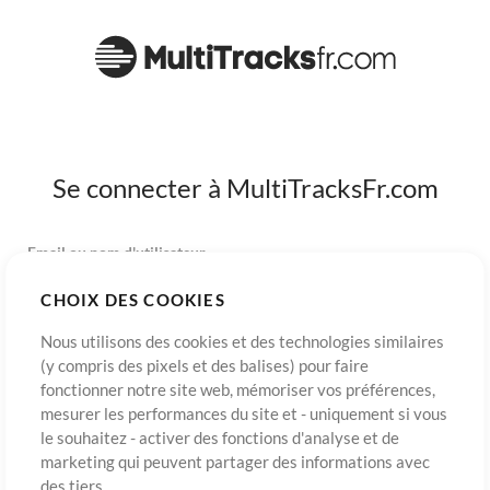
Se connecter à MultiTracksFr.com
Email ou nom d'utilisateur
CHOIX DES COOKIES
Mot de passe
Nous utilisons des cookies et des technologies similaires
(y compris des pixels et des balises) pour faire
fonctionner notre site web, mémoriser vos préférences,
mesurer les performances du site et - uniquement si vous
S’inscrire
Mot de passe oublié?
Connexion
le souhaitez - activer des fonctions d'analyse et de
marketing qui peuvent partager des informations avec
des tiers.