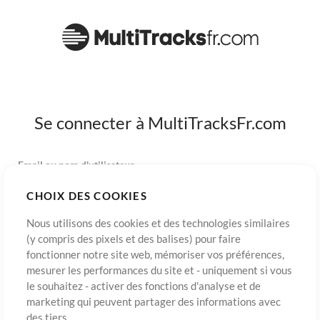
Se connecter à MultiTracksFr.com
Email ou nom d'utilisateur
CHOIX DES COOKIES
Mot de passe
Nous utilisons des cookies et des technologies similaires
(y compris des pixels et des balises) pour faire
fonctionner notre site web, mémoriser vos préférences,
mesurer les performances du site et - uniquement si vous
S’inscrire
Mot de passe oublié?
Connexion
le souhaitez - activer des fonctions d'analyse et de
marketing qui peuvent partager des informations avec
des tiers.