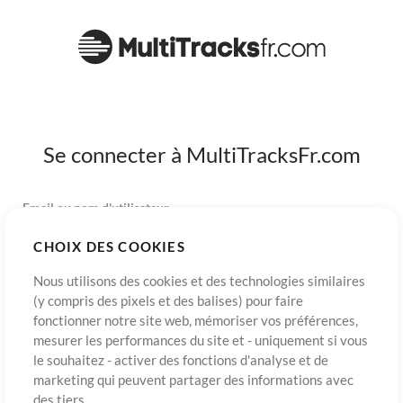
Se connecter à MultiTracksFr.com
Email ou nom d'utilisateur
CHOIX DES COOKIES
Mot de passe
Nous utilisons des cookies et des technologies similaires
(y compris des pixels et des balises) pour faire
fonctionner notre site web, mémoriser vos préférences,
mesurer les performances du site et - uniquement si vous
S’inscrire
Mot de passe oublié?
Connexion
le souhaitez - activer des fonctions d'analyse et de
marketing qui peuvent partager des informations avec
des tiers.