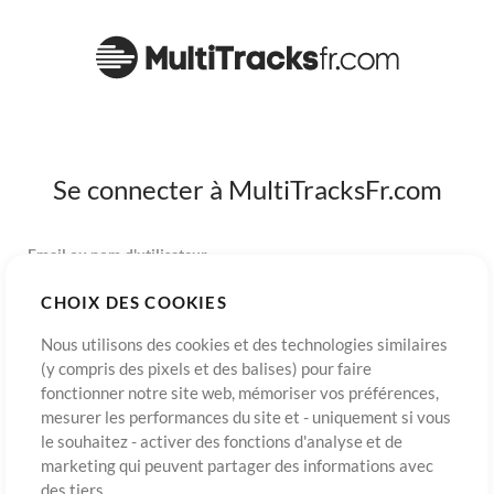
Se connecter à MultiTracksFr.com
Email ou nom d'utilisateur
CHOIX DES COOKIES
Mot de passe
Nous utilisons des cookies et des technologies similaires
(y compris des pixels et des balises) pour faire
fonctionner notre site web, mémoriser vos préférences,
mesurer les performances du site et - uniquement si vous
S’inscrire
Mot de passe oublié?
Connexion
le souhaitez - activer des fonctions d'analyse et de
marketing qui peuvent partager des informations avec
des tiers.