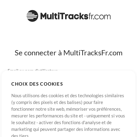
Se connecter à MultiTracksFr.com
Email ou nom d'utilisateur
CHOIX DES COOKIES
Mot de passe
Nous utilisons des cookies et des technologies similaires
(y compris des pixels et des balises) pour faire
fonctionner notre site web, mémoriser vos préférences,
mesurer les performances du site et - uniquement si vous
S’inscrire
Mot de passe oublié?
Connexion
le souhaitez - activer des fonctions d'analyse et de
marketing qui peuvent partager des informations avec
des tiers.