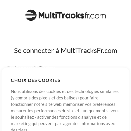
Se connecter à MultiTracksFr.com
Email ou nom d'utilisateur
CHOIX DES COOKIES
Mot de passe
Nous utilisons des cookies et des technologies similaires
(y compris des pixels et des balises) pour faire
fonctionner notre site web, mémoriser vos préférences,
mesurer les performances du site et - uniquement si vous
S’inscrire
Mot de passe oublié?
Connexion
le souhaitez - activer des fonctions d'analyse et de
marketing qui peuvent partager des informations avec
des tiers.