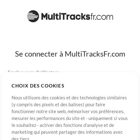
Se connecter à MultiTracksFr.com
Email ou nom d'utilisateur
CHOIX DES COOKIES
Mot de passe
Nous utilisons des cookies et des technologies similaires
(y compris des pixels et des balises) pour faire
fonctionner notre site web, mémoriser vos préférences,
mesurer les performances du site et - uniquement si vous
S’inscrire
Mot de passe oublié?
Connexion
le souhaitez - activer des fonctions d'analyse et de
marketing qui peuvent partager des informations avec
des tiers.