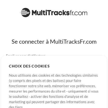
Se connecter à MultiTracksFr.com
Email ou nom d'utilisateur
CHOIX DES COOKIES
Mot de passe
Nous utilisons des cookies et des technologies similaires
(y compris des pixels et des balises) pour faire
fonctionner notre site web, mémoriser vos préférences,
mesurer les performances du site et - uniquement si vous
S’inscrire
Mot de passe oublié?
Connexion
le souhaitez - activer des fonctions d'analyse et de
marketing qui peuvent partager des informations avec
des tiers.