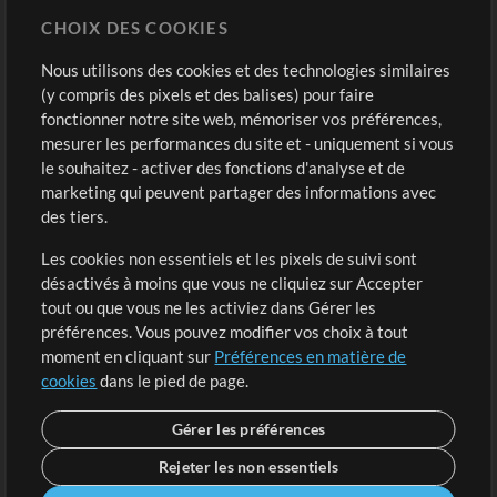
CHOIX DES COOKIES
Modèles ProPresenter
Sons
Nous utilisons des cookies et des technologies similaires
(y compris des pixels et des balises) pour faire
fonctionner notre site web, mémoriser vos préférences,
Boutique
Compte
mesurer les performances du site et - uniquement si vous
Acheter des crédits
Connexion
le souhaitez - activer des fonctions d'analyse et de
marketing qui peuvent partager des informations avec
Contenu gratuit
S'inscrire
des tiers.
Demander les pistes
Voir le panier
Les cookies non essentiels et les pixels de suivi sont
désactivés à moins que vous ne cliquiez sur Accepter
Extras
tout ou que vous ne les activiez dans Gérer les
Sessions
préférences. Vous pouvez modifier vos choix à tout
Soumettre votre contenu
moment en cliquant sur
Préférences en matière de
cookies
dans le pied de page.
Listes de lecture
Conférence MT
Gérer les préférences
Rejeter les non essentiels