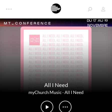
DU 17 AU 19
NOVEMBRE
All I Need
myChurch Music
-
All I Need