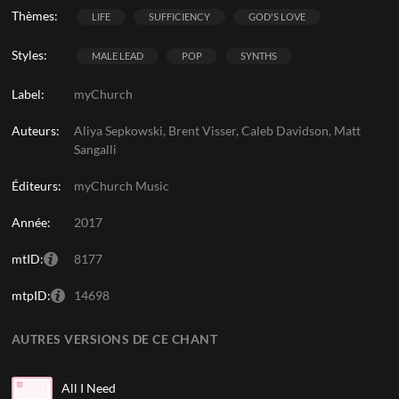
Thèmes:
LIFE
SUFFICIENCY
GOD'S LOVE
Styles:
MALE LEAD
POP
SYNTHS
Label:
myChurch
Auteurs:
Aliya Sepkowski, Brent Visser, Caleb Davidson, Matt
Sangalli
Éditeurs:
myChurch Music
Année:
2017
mtID:
8177
mtpID:
14698
AUTRES VERSIONS DE CE CHANT
All I Need