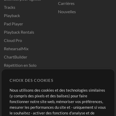
Carrières
Tracks
Nouvelles
Playback
Pad Player
Playback Rentals
Cloud Pro
RehearsalMix
ChartBuilder
Répétition en Solo
Chart Pro
CHOIX DES COOKIES
Modèles ProPresenter
Sons
Nous utilisons des cookies et des technologies similaires
(y compris des pixels et des balises) pour faire
fonctionner notre site web, mémoriser vos préférences,
Boutique
Compte
mesurer les performances du site et - uniquement si vous
Acheter des crédits
Connexion
le souhaitez - activer des fonctions d'analyse et de