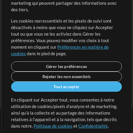
marketing qui peuvent partager des informations avec
Contenu gratuit
S'inscrire
des tiers.
Demander les pistes
Voir le panier
Les cookies non essentiels et les pixels de suivi sont
désactivés à moins que vous ne cliquiez sur Accepter
Extras
tout ou que vous ne les activiez dans Gérer les
Sessions
préférences. Vous pouvez modifier vos choix à tout
Soumettre votre contenu
moment en cliquant sur
Préférences en matière de
cookies
dans le pied de page.
Listes de lecture
Conférence MT
Gérer les préférences
Rejeter les non essentiels
Tout accepter
En cliquant sur Accepter tout, vous consentez à notre
utilisation de cookies/pixels d'analyse et de marketing,
ainsi qu'à la collecte et au partage des informations
relatives à l'appareil et à la navigation, tels que décrits
dans notre.
Politique de cookies
et
Confidentialité
.
Conditions
|
Confidentialité
|