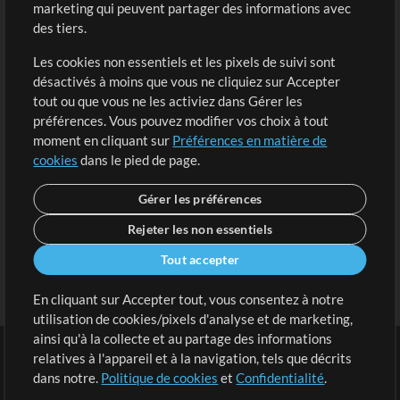
marketing qui peuvent partager des informations avec
Contenu gratuit
S'inscrire
des tiers.
Demander les pistes
Voir le panier
Les cookies non essentiels et les pixels de suivi sont
désactivés à moins que vous ne cliquiez sur Accepter
Extras
tout ou que vous ne les activiez dans Gérer les
Sessions
préférences. Vous pouvez modifier vos choix à tout
Soumettre votre contenu
moment en cliquant sur
Préférences en matière de
cookies
dans le pied de page.
Listes de lecture
Conférence MT
Gérer les préférences
Rejeter les non essentiels
Tout accepter
En cliquant sur Accepter tout, vous consentez à notre
utilisation de cookies/pixels d'analyse et de marketing,
ainsi qu'à la collecte et au partage des informations
relatives à l'appareil et à la navigation, tels que décrits
dans notre.
Politique de cookies
et
Confidentialité
.
Conditions
|
Confidentialité
|