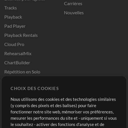
Carrières
Tracks
Nouvelles
Playback
Pad Player
Playback Rentals
Cloud Pro
RehearsalMix
ChartBuilder
Répétition en Solo
Chart Pro
CHOIX DES COOKIES
Modèles ProPresenter
Sons
Nous utilisons des cookies et des technologies similaires
(y compris des pixels et des balises) pour faire
fonctionner notre site web, mémoriser vos préférences,
Boutique
Compte
mesurer les performances du site et - uniquement si vous
Acheter des crédits
Connexion
le souhaitez - activer des fonctions d'analyse et de