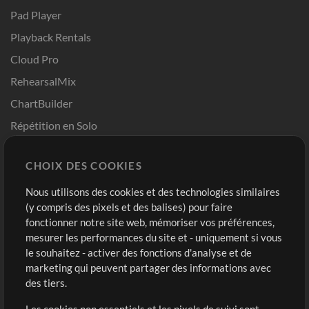
Pad Player
Playback Rentals
Cloud Pro
RehearsalMix
ChartBuilder
Répétition en Solo
Chart Pro
CHOIX DES COOKIES
Modèles ProPresenter
Sons
Nous utilisons des cookies et des technologies similaires
(y compris des pixels et des balises) pour faire
fonctionner notre site web, mémoriser vos préférences,
Boutique
Compte
mesurer les performances du site et - uniquement si vous
Acheter des crédits
Connexion
le souhaitez - activer des fonctions d'analyse et de
marketing qui peuvent partager des informations avec
Contenu gratuit
S'inscrire
des tiers.
Demander les pistes
Voir le panier