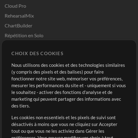
Cloud Pro
RehearsalMix
ChartBuilder
Répétition en Solo
Chart Pro
CHOIX DES COOKIES
Modèles ProPresenter
Sons
Nous utilisons des cookies et des technologies similaires
(y compris des pixels et des balises) pour faire
fonctionner notre site web, mémoriser vos préférences,
Boutique
Compte
mesurer les performances du site et - uniquement si vous
Acheter des crédits
Connexion
le souhaitez - activer des fonctions d'analyse et de
marketing qui peuvent partager des informations avec
Contenu gratuit
S'inscrire
des tiers.
Demander les pistes
Voir le panier
Les cookies non essentiels et les pixels de suivi sont
désactivés à moins que vous ne cliquiez sur Accepter
Extras
tout ou que vous ne les activiez dans Gérer les
Sessions
préférences. Vous pouvez modifier vos choix à tout