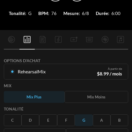
Tonalité:
G
BPM:
76
Mesure:
6/8
Durée:
6:00
OPTIONS D'ACHAT
À partir de
RehearsalMix
$
8.99
/ mois
Mixages créés à partir de l'enregistrement original.
MIX
Disponible dans les 12 tonalités avec des Mix Plus et Moins
pour chaque partition et le chant original.
Mix Plus
Mix Moins
En savoir plus
TONALITÉ
S'ABONNER
C
D
E
F
G
A
B