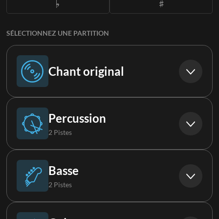
SÉLECTIONNEZ UNE PARTITION
Chant original
Chant original
Percussion
2 Pistes
Batterie
Basse
2 Pistes
Percussions
Basse