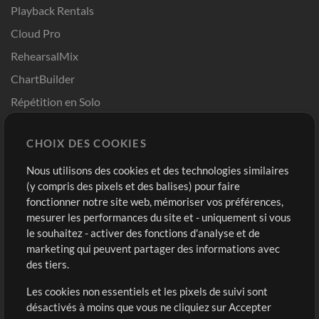
Playback Rentals
Cloud Pro
RehearsalMix
ChartBuilder
Répétition en Solo
Chart Pro
CHOIX DES COOKIES
Modèles ProPresenter
Sons
Nous utilisons des cookies et des technologies similaires
(y compris des pixels et des balises) pour faire
fonctionner notre site web, mémoriser vos préférences,
Boutique
Compte
mesurer les performances du site et - uniquement si vous
Acheter des crédits
Connexion
le souhaitez - activer des fonctions d'analyse et de
marketing qui peuvent partager des informations avec
Contenu gratuit
S'inscrire
des tiers.
Demander les pistes
Voir le panier
Les cookies non essentiels et les pixels de suivi sont
désactivés à moins que vous ne cliquiez sur Accepter
Extras