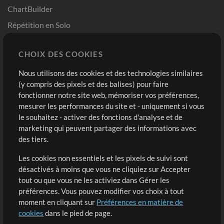
ChartBuilder
Répétition en Solo
Chart Pro
CHOIX DES COOKIES
Modèles ProPresenter
Sons
Nous utilisons des cookies et des technologies similaires
(y compris des pixels et des balises) pour faire
fonctionner notre site web, mémoriser vos préférences,
Boutique
Compte
mesurer les performances du site et - uniquement si vous
Acheter des crédits
Connexion
le souhaitez - activer des fonctions d'analyse et de
marketing qui peuvent partager des informations avec
Contenu gratuit
S'inscrire
des tiers.
Demander les pistes
Voir le panier
Les cookies non essentiels et les pixels de suivi sont
désactivés à moins que vous ne cliquiez sur Accepter
Extras
tout ou que vous ne les activiez dans Gérer les
Sessions
préférences. Vous pouvez modifier vos choix à tout
Soumettre votre contenu
moment en cliquant sur
Préférences en matière de
cookies
dans le pied de page.
Listes de lecture