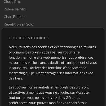
Cloud Pro
RehearsalMix
ChartBuilder
Répétition en Solo
Chart Pro
CHOIX DES COOKIES
Modèles ProPresenter
Sons
Nous utilisons des cookies et des technologies similaires
(y compris des pixels et des balises) pour faire
fonctionner notre site web, mémoriser vos préférences,
Boutique
Compte
mesurer les performances du site et - uniquement si vous
Acheter des crédits
Connexion
le souhaitez - activer des fonctions d'analyse et de
marketing qui peuvent partager des informations avec
Contenu gratuit
S'inscrire
des tiers.
Demander les pistes
Voir le panier
Les cookies non essentiels et les pixels de suivi sont
désactivés à moins que vous ne cliquiez sur Accepter
Extras
tout ou que vous ne les activiez dans Gérer les
Sessions
préférences. Vous pouvez modifier vos choix à tout