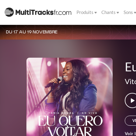
Produits
Chants
Sons
DU 17 AU 19 NOVEMBRE
E
Vit
V
Voir 