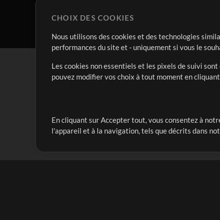
CHOIX DES COOKIES
Nous utilisons des cookies et des technologies simila
performances du site et - uniquement si vous le souh
Les cookies non essentiels et les pixels de suivi son
pouvez modifier vos choix à tout moment en cliquan
En cliquant sur Accepter tout, vous consentez à notre
Notre mission est de servir les responsables de loua
l'appareil et à la navigation, tels que décrits dans no
créant des ressources qui leur permettent d'optimise
compte vraiment.
Mix Plus