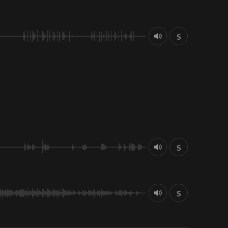
S
S
S