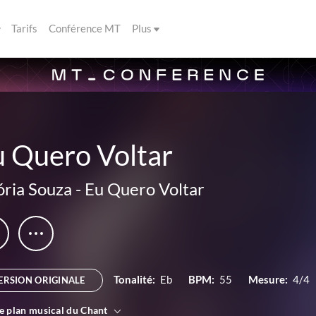
Tarifs
Conférence MT
Plus
u Quero Voltar
ória Souza
-
Eu Quero Voltar
Tonalité:
Eb
BPM:
55
Mesure:
4/4
ERSION ORIGINALE
le plan musical du Chant