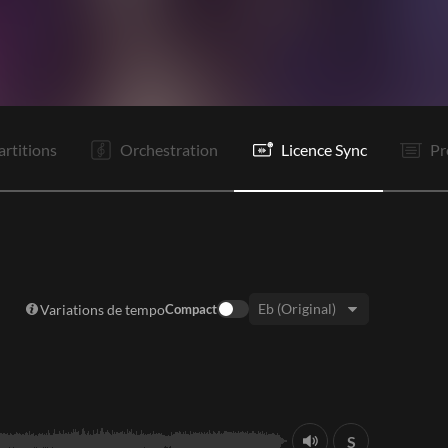
C1
C2
PR
R1
R2
PR
R1
R2
P1
P2
R1
R2
artitions
Orchestration
Licence Sync
Pr
Variations de tempo
Compact
Tonalité:
S