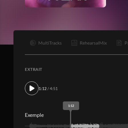
I
MultiTracks
RehearsalMix
P
EXTRAIT
1:12
/ 4:51
1:12
Exemple