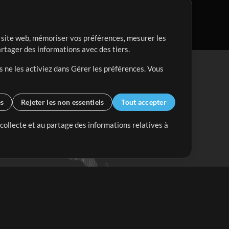
re site web, mémoriser vos préférences, mesurer les
artager des informations avec des tiers.
s ne les activiez dans Gérer les préférences. Vous
es
Rejeter les non essentiels
Tout accepter
 collecte et au partage des informations relatives à
Mix Plus
Mix Moins
Commencer