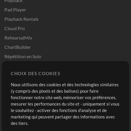
Playback
Pad Player
Playback Rentals
Cloud Pro
RehearsalMix
ChartBuilder
Répétition en Solo
Chart Pro
CHOIX DES COOKIES
Modèles ProPresenter
Sons
Nous utilisons des cookies et des technologies similaires
(y compris des pixels et des balises) pour faire
fonctionner notre site web, mémoriser vos préférences,
Boutique
Compte
mesurer les performances du site et - uniquement si vous
Acheter des crédits
Connexion
le souhaitez - activer des fonctions d'analyse et de
marketing qui peuvent partager des informations avec
Contenu gratuit
S'inscrire
des tiers.
Demander les pistes
Voir le panier