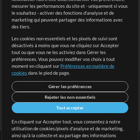
Boutique
Compte
mesurer les performances du site et - uniquement si vous
Acheter des crédits
Connexion
le souhaitez - activer des fonctions d'analyse et de
marketing qui peuvent partager des informations avec
Contenu gratuit
S'inscrire
des tiers.
Demander les pistes
Voir le panier
Les cookies non essentiels et les pixels de suivi sont
désactivés à moins que vous ne cliquiez sur Accepter
Extras
tout ou que vous ne les activiez dans Gérer les
Sessions
préférences. Vous pouvez modifier vos choix à tout
Soumettre votre contenu
moment en cliquant sur
Préférences en matière de
cookies
dans le pied de page.
Listes de lecture
Conférence MT
Gérer les préférences
Rejeter les non essentiels
Tout accepter
En cliquant sur Accepter tout, vous consentez à notre
utilisation de cookies/pixels d'analyse et de marketing,
ainsi qu'à la collecte et au partage des informations