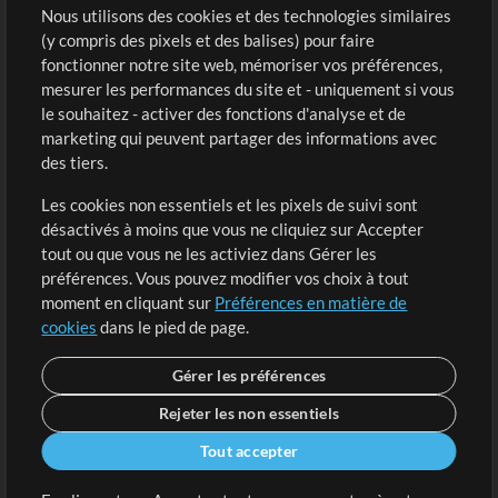
Sons
Nous utilisons des cookies et des technologies similaires
(y compris des pixels et des balises) pour faire
fonctionner notre site web, mémoriser vos préférences,
Boutique
Compte
mesurer les performances du site et - uniquement si vous
Acheter des crédits
Connexion
le souhaitez - activer des fonctions d'analyse et de
marketing qui peuvent partager des informations avec
Contenu gratuit
S'inscrire
des tiers.
Demander les pistes
Voir le panier
Les cookies non essentiels et les pixels de suivi sont
désactivés à moins que vous ne cliquiez sur Accepter
Extras
tout ou que vous ne les activiez dans Gérer les
Sessions
préférences. Vous pouvez modifier vos choix à tout
Soumettre votre contenu
moment en cliquant sur
Préférences en matière de
cookies
dans le pied de page.
Listes de lecture
Conférence MT
Gérer les préférences
Rejeter les non essentiels
Tout accepter