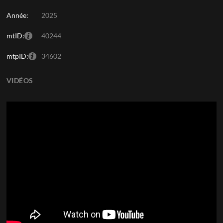
Année:
2025
mtID:
40244
mtpID:
34602
VIDÉOS