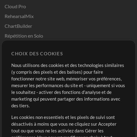
Cloud Pro
RehearsalMix
ChartBuilder
Répétition en Solo
Chart Pro
CHOIX DES COOKIES
Modèles ProPresenter
Sons
Nous utilisons des cookies et des technologies similaires
(y compris des pixels et des balises) pour faire
fonctionner notre site web, mémoriser vos préférences,
Boutique
Compte
mesurer les performances du site et - uniquement si vous
Acheter des crédits
Connexion
le souhaitez - activer des fonctions d'analyse et de
marketing qui peuvent partager des informations avec
Contenu gratuit
S'inscrire
des tiers.
Demander les pistes
Voir le panier
Les cookies non essentiels et les pixels de suivi sont
désactivés à moins que vous ne cliquiez sur Accepter
Extras
tout ou que vous ne les activiez dans Gérer les
Sessions