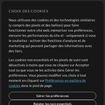
Chart Pro
CHOIX DES COOKIES
Modèles ProPresenter
Sons
Nous utilisons des cookies et des technologies similaires
(y compris des pixels et des balises) pour faire
fonctionner notre site web, mémoriser vos préférences,
Boutique
Compte
mesurer les performances du site et - uniquement si vous
Acheter des crédits
Connexion
le souhaitez - activer des fonctions d'analyse et de
marketing qui peuvent partager des informations avec
Contenu gratuit
S'inscrire
des tiers.
Demander les pistes
Voir le panier
Les cookies non essentiels et les pixels de suivi sont
désactivés à moins que vous ne cliquiez sur Accepter
Extras
tout ou que vous ne les activiez dans Gérer les
Sessions
préférences. Vous pouvez modifier vos choix à tout
Soumettre votre contenu
moment en cliquant sur
Préférences en matière de
cookies
dans le pied de page.
Listes de lecture
Conférence MT
Gérer les préférences
Rejeter les non essentiels