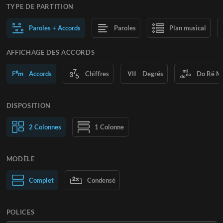
TYPE DE PARTITION
Paroles + Accords
Paroles
Plan musical
AFFICHAGE DES ACCORDS
Accords
Chiffres
Degrés
Do Ré M
DISPOSITION
2 Colonnes
1 Colonne
MODÈLE
Normal
Complet
Large
Condensé
POLICES