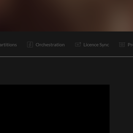
V1
V2
C
Ta
V3
C
It
B
C
C
O
E
artitions
Orchestration
Licence Sync
Pr