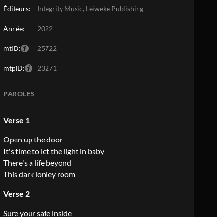
Éditeurs:
Integrity Music, Leiweke Publishing
Année:
2022
mtID:
25722
mtpID:
23271
PAROLES
Verse 1
Open up the door
It's time to let the light in baby
There's a life beyond
This dark lonley room
Verse 2
Sure your safe inside