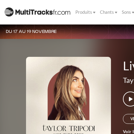
Produits
Chants
Sons
DU 17 AU 19 NOVEMBRE
L
Tay
V
Voir 