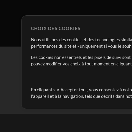
CHOIX DES COOKIES
Nous utilisons des cookies et des technologies simila
performances du site et - uniquement si vous le souh
Les cookies non essentiels et les pixels de suivi son
pouvez modifier vos choix à tout moment en cliquan
En cliquant sur Accepter tout, vous consentez à notre
Notre mission est de servir les responsables de loua
l'appareil et à la navigation, tels que décrits dans no
créant des ressources qui leur permettent d'optimise
compte vraiment.