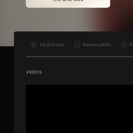
I
MultiTracks
RehearsalMix
P
VIDÉOS