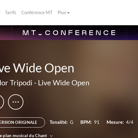
Tarifs
Conférence MT
Plus
ive Wide Open
lor Tripodi
-
Live Wide Open
Tonalité:
G
BPM:
91
Mesure:
4/4
ERSION ORIGINALE
le plan musical du Chant