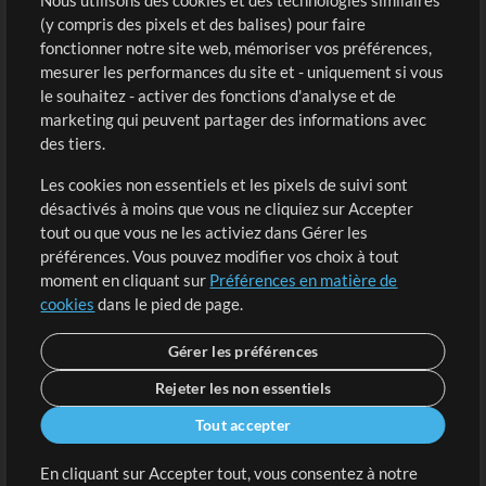
Nous utilisons des cookies et des technologies similaires
(y compris des pixels et des balises) pour faire
fonctionner notre site web, mémoriser vos préférences,
Boutique
Compte
mesurer les performances du site et - uniquement si vous
Acheter des crédits
Connexion
le souhaitez - activer des fonctions d'analyse et de
marketing qui peuvent partager des informations avec
Contenu gratuit
S'inscrire
des tiers.
Demander les pistes
Voir le panier
Les cookies non essentiels et les pixels de suivi sont
désactivés à moins que vous ne cliquiez sur Accepter
Extras
tout ou que vous ne les activiez dans Gérer les
Sessions
préférences. Vous pouvez modifier vos choix à tout
Soumettre votre contenu
moment en cliquant sur
Préférences en matière de
cookies
dans le pied de page.
Listes de lecture
Conférence MT
Gérer les préférences
Rejeter les non essentiels
Tout accepter
En cliquant sur Accepter tout, vous consentez à notre