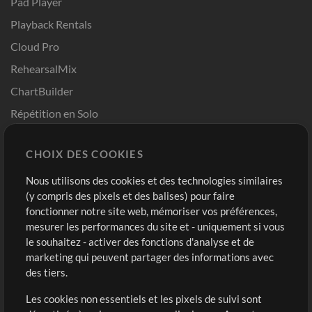
Pad Player
Playback Rentals
Cloud Pro
RehearsalMix
ChartBuilder
Répétition en Solo
Chart Pro
CHOIX DES COOKIES
Modèles ProPresenter
Sons
Nous utilisons des cookies et des technologies similaires
(y compris des pixels et des balises) pour faire
fonctionner notre site web, mémoriser vos préférences,
Boutique
Compte
mesurer les performances du site et - uniquement si vous
Acheter des crédits
Connexion
le souhaitez - activer des fonctions d'analyse et de
marketing qui peuvent partager des informations avec
Contenu gratuit
S'inscrire
des tiers.
Demander les pistes
Voir le panier
Les cookies non essentiels et les pixels de suivi sont