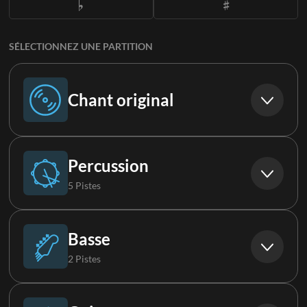
SÉLECTIONNEZ UNE PARTITION
Chant original
Chant original
Percussion
5 Pistes
Batterie (Live)
Basse
2 Pistes
Percussions
Basse