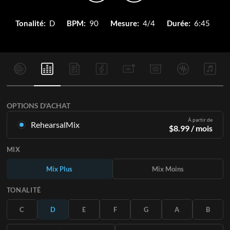
Tonalité:
D
BPM:
90
Mesure:
4/4
Durée:
6:45
OPTIONS D'ACHAT
À partir de
RehearsalMix
$
8.99
/ mois
Mixages créés à partir de l'enregistrement original.
MIX
Disponible dans les 12 tonalités avec des Mix Plus et Moins
pour chaque partition et le chant original.
Mix Plus
Mix Moins
En savoir plus
TONALITÉ
S'ABONNER
C
D
E
F
G
A
B