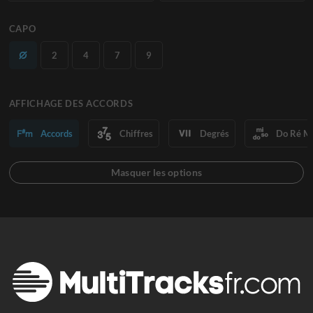
CAPO
2
4
7
9
AFFICHAGE DES ACCORDS
Accords
Chiffres
Degrés
Do Ré M