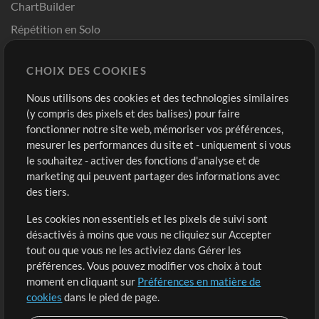
ChartBuilder
Répétition en Solo
Chart Pro
CHOIX DES COOKIES
Modèles ProPresenter
Sons
Nous utilisons des cookies et des technologies similaires
(y compris des pixels et des balises) pour faire
fonctionner notre site web, mémoriser vos préférences,
Boutique
Compte
mesurer les performances du site et - uniquement si vous
Acheter des crédits
Connexion
le souhaitez - activer des fonctions d'analyse et de
marketing qui peuvent partager des informations avec
Contenu gratuit
S'inscrire
des tiers.
Demander les pistes
Voir le panier
Les cookies non essentiels et les pixels de suivi sont
désactivés à moins que vous ne cliquiez sur Accepter
Extras
tout ou que vous ne les activiez dans Gérer les
Sessions
préférences. Vous pouvez modifier vos choix à tout
Soumettre votre contenu
moment en cliquant sur
Préférences en matière de
cookies
dans le pied de page.
Listes de lecture