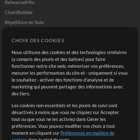
RehearsalMix
ChartBuilder
Répétition en Solo
Chart Pro
CHOIX DES COOKIES
Modèles ProPresenter
Sons
Nous utilisons des cookies et des technologies similaires
(y compris des pixels et des balises) pour faire
fonctionner notre site web, mémoriser vos préférences,
Boutique
Compte
mesurer les performances du site et - uniquement si vous
Acheter des crédits
Connexion
le souhaitez - activer des fonctions d'analyse et de
marketing qui peuvent partager des informations avec
Contenu gratuit
S'inscrire
des tiers.
Demander les pistes
Voir le panier
Les cookies non essentiels et les pixels de suivi sont
désactivés à moins que vous ne cliquiez sur Accepter
Extras
tout ou que vous ne les activiez dans Gérer les
Sessions
préférences. Vous pouvez modifier vos choix à tout
Soumettre votre contenu
moment en cliquant sur
Préférences en matière de
cookies
dans le pied de page.