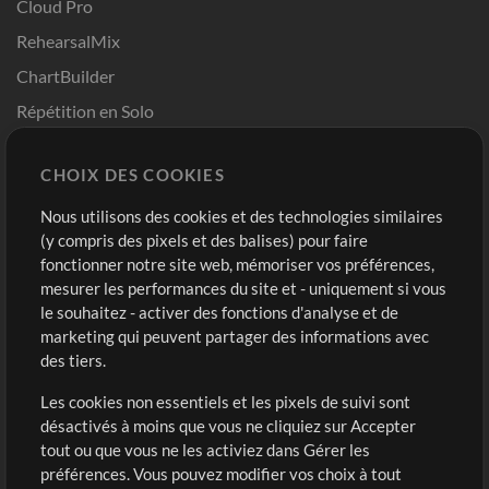
Cloud Pro
RehearsalMix
ChartBuilder
Répétition en Solo
Chart Pro
CHOIX DES COOKIES
Modèles ProPresenter
Sons
Nous utilisons des cookies et des technologies similaires
(y compris des pixels et des balises) pour faire
fonctionner notre site web, mémoriser vos préférences,
Boutique
Compte
mesurer les performances du site et - uniquement si vous
Acheter des crédits
Connexion
le souhaitez - activer des fonctions d'analyse et de
marketing qui peuvent partager des informations avec
Contenu gratuit
S'inscrire
des tiers.
Demander les pistes
Voir le panier
Les cookies non essentiels et les pixels de suivi sont
désactivés à moins que vous ne cliquiez sur Accepter
Extras
tout ou que vous ne les activiez dans Gérer les
Sessions
préférences. Vous pouvez modifier vos choix à tout