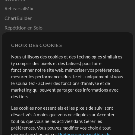
RehearsalMix
ChartBuilder
Répétition en Solo
Chart Pro
CHOIX DES COOKIES
Modèles ProPresenter
Sons
Nous utilisons des cookies et des technologies similaires
(y compris des pixels et des balises) pour faire
fonctionner notre site web, mémoriser vos préférences,
Boutique
Compte
mesurer les performances du site et - uniquement si vous
Acheter des crédits
Connexion
le souhaitez - activer des fonctions d'analyse et de
marketing qui peuvent partager des informations avec
Contenu gratuit
S'inscrire
des tiers.
Demander les pistes
Voir le panier
Les cookies non essentiels et les pixels de suivi sont
désactivés à moins que vous ne cliquiez sur Accepter
Extras
tout ou que vous ne les activiez dans Gérer les
Sessions
préférences. Vous pouvez modifier vos choix à tout
Soumettre votre contenu
moment en cliquant sur
Préférences en matière de