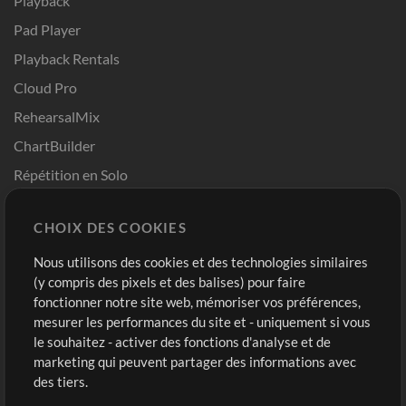
Playback
Pad Player
Playback Rentals
Cloud Pro
RehearsalMix
ChartBuilder
Répétition en Solo
Chart Pro
CHOIX DES COOKIES
Modèles ProPresenter
Sons
Nous utilisons des cookies et des technologies similaires
(y compris des pixels et des balises) pour faire
fonctionner notre site web, mémoriser vos préférences,
Boutique
Compte
mesurer les performances du site et - uniquement si vous
Acheter des crédits
Connexion
le souhaitez - activer des fonctions d'analyse et de
marketing qui peuvent partager des informations avec
Contenu gratuit
S'inscrire
des tiers.
Demander les pistes
Voir le panier