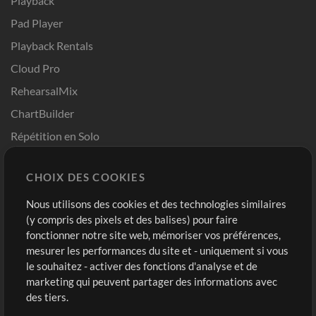
Playback
Pad Player
Playback Rentals
Cloud Pro
RehearsalMix
ChartBuilder
Répétition en Solo
Chart Pro
CHOIX DES COOKIES
Modèles ProPresenter
Sons
Nous utilisons des cookies et des technologies similaires
(y compris des pixels et des balises) pour faire
fonctionner notre site web, mémoriser vos préférences,
Boutique
Compte
mesurer les performances du site et - uniquement si vous
Acheter des crédits
Connexion
le souhaitez - activer des fonctions d'analyse et de
marketing qui peuvent partager des informations avec
Contenu gratuit
S'inscrire
des tiers.
Demander les pistes
Voir le panier