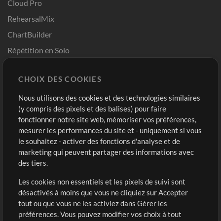
Cloud Pro
RehearsalMix
ChartBuilder
Répétition en Solo
Chart Pro
CHOIX DES COOKIES
Modèles ProPresenter
Sons
Nous utilisons des cookies et des technologies similaires
(y compris des pixels et des balises) pour faire
fonctionner notre site web, mémoriser vos préférences,
Boutique
Compte
mesurer les performances du site et - uniquement si vous
Acheter des crédits
Connexion
le souhaitez - activer des fonctions d'analyse et de
marketing qui peuvent partager des informations avec
Contenu gratuit
S'inscrire
des tiers.
Demander les pistes
Voir le panier
Les cookies non essentiels et les pixels de suivi sont
désactivés à moins que vous ne cliquiez sur Accepter
Extras
tout ou que vous ne les activiez dans Gérer les
Sessions
préférences. Vous pouvez modifier vos choix à tout