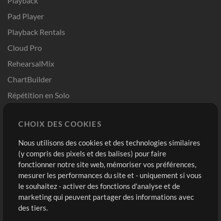
Playback
Pad Player
Playback Rentals
Cloud Pro
RehearsalMix
ChartBuilder
Répétition en Solo
Chart Pro
CHOIX DES COOKIES
Modèles ProPresenter
Sons
Nous utilisons des cookies et des technologies similaires
(y compris des pixels et des balises) pour faire
fonctionner notre site web, mémoriser vos préférences,
Boutique
Compte
mesurer les performances du site et - uniquement si vous
Acheter des crédits
Connexion
le souhaitez - activer des fonctions d'analyse et de
marketing qui peuvent partager des informations avec
Contenu gratuit
S'inscrire
des tiers.
Demander les pistes
Voir le panier