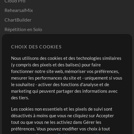
Cloud Pro
RehearsalMix
ChartBuilder
Répétition en Solo
Chart Pro
CHOIX DES COOKIES
Modèles ProPresenter
Sons
Nous utilisons des cookies et des technologies similaires
(y compris des pixels et des balises) pour faire
fonctionner notre site web, mémoriser vos préférences,
Boutique
Compte
mesurer les performances du site et - uniquement si vous
Acheter des crédits
Connexion
le souhaitez - activer des fonctions d'analyse et de
marketing qui peuvent partager des informations avec
Contenu gratuit
S'inscrire
des tiers.
Demander les pistes
Voir le panier
Les cookies non essentiels et les pixels de suivi sont
désactivés à moins que vous ne cliquiez sur Accepter
Extras
tout ou que vous ne les activiez dans Gérer les
Sessions
préférences. Vous pouvez modifier vos choix à tout