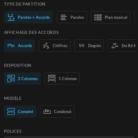
TYPE DE PARTITION
Paroles + Accords
Paroles
Plan musical
AFFICHAGE DES ACCORDS
Accords
Chiffres
Degrés
Do Ré M
DISPOSITION
2 Colonnes
1 Colonne
MODÈLE
Normal
Complet
Large
Condensé
POLICES