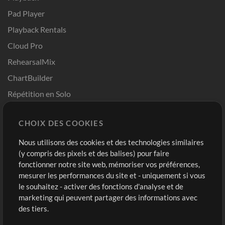
Pad Player
Playback Rentals
Cloud Pro
RehearsalMix
ChartBuilder
Répétition en Solo
Chart Pro
CHOIX DES COOKIES
Modèles ProPresenter
Sons
Nous utilisons des cookies et des technologies similaires
(y compris des pixels et des balises) pour faire
fonctionner notre site web, mémoriser vos préférences,
Boutique
Compte
mesurer les performances du site et - uniquement si vous
Acheter des crédits
Connexion
le souhaitez - activer des fonctions d'analyse et de
marketing qui peuvent partager des informations avec
Contenu gratuit
S'inscrire
des tiers.
Demander les pistes
Voir le panier