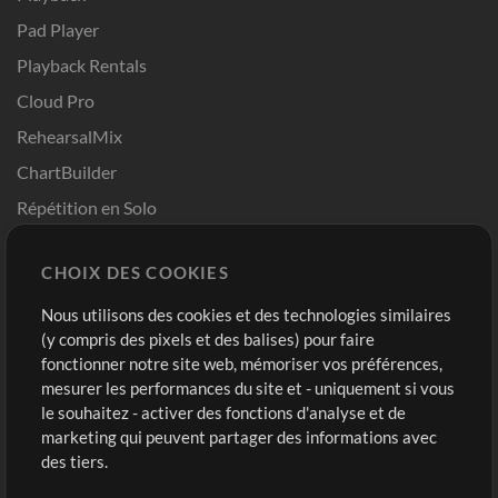
Pad Player
Playback Rentals
Cloud Pro
RehearsalMix
ChartBuilder
Répétition en Solo
Chart Pro
CHOIX DES COOKIES
Modèles ProPresenter
Sons
Nous utilisons des cookies et des technologies similaires
(y compris des pixels et des balises) pour faire
fonctionner notre site web, mémoriser vos préférences,
Boutique
Compte
mesurer les performances du site et - uniquement si vous
Acheter des crédits
Connexion
le souhaitez - activer des fonctions d'analyse et de
marketing qui peuvent partager des informations avec
Contenu gratuit
S'inscrire
des tiers.
Demander les pistes
Voir le panier