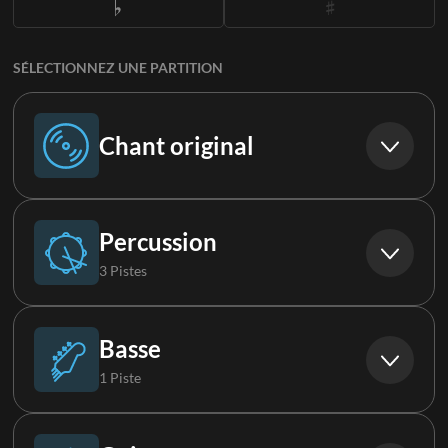
SÉLECTIONNEZ UNE PARTITION
Chant original
Chant original
Percussion
3 Pistes
Batterie
Basse
1 Piste
Boucle
Basse