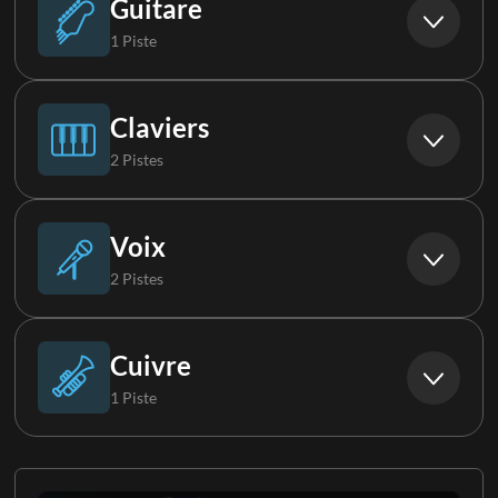
Guitare
1 Piste
FX
Guitare électrique (Groupe)
Claviers
2 Pistes
Clavier 1
Voix
2 Pistes
Clavier 2
Choristes
Cuivre
1 Piste
Chorale
Cuivres