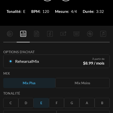
Tonalité:
E
BPM:
120
Mesure:
4/4
Durée:
3:32
OPTIONS D'ACHAT
À partir de
RehearsalMix
$
8.99
/ mois
Mixages créés à partir de l'enregistrement original.
MIX
Disponible dans les 12 tonalités avec des Mix Plus et Moins
pour chaque partition et le chant original.
Mix Plus
Mix Moins
En savoir plus
TONALITÉ
S'ABONNER
C
D
E
F
G
A
B