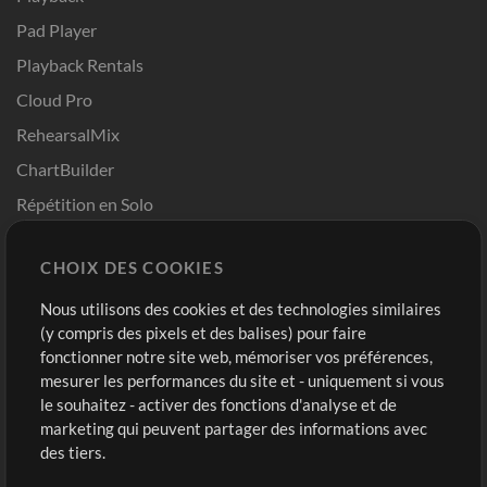
Pad Player
Playback Rentals
Cloud Pro
RehearsalMix
ChartBuilder
Répétition en Solo
Chart Pro
CHOIX DES COOKIES
Modèles ProPresenter
Sons
Nous utilisons des cookies et des technologies similaires
(y compris des pixels et des balises) pour faire
fonctionner notre site web, mémoriser vos préférences,
Boutique
Compte
mesurer les performances du site et - uniquement si vous
Acheter des crédits
Connexion
le souhaitez - activer des fonctions d'analyse et de
marketing qui peuvent partager des informations avec
Contenu gratuit
S'inscrire
des tiers.
Demander les pistes
Voir le panier